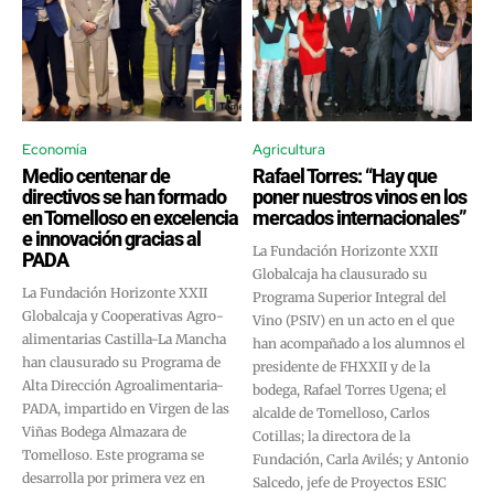
Economía
Agricultura
Medio centenar de
Rafael Torres: “Hay que
directivos se han formado
poner nuestros vinos en los
en Tomelloso en excelencia
mercados internacionales”
e innovación gracias al
La Fundación Horizonte XXII
PADA
Globalcaja ha clausurado su
La Fundación Horizonte XXII
Programa Superior Integral del
Globalcaja y Cooperativas Agro-
Vino (PSIV) en un acto en el que
alimentarias Castilla-La Mancha
han acompañado a los alumnos el
han clausurado su Programa de
presidente de FHXXII y de la
Alta Dirección Agroalimentaria-
bodega, Rafael Torres Ugena; el
PADA, impartido en Virgen de las
alcalde de Tomelloso, Carlos
Viñas Bodega Almazara de
Cotillas; la directora de la
Tomelloso. Este programa se
Fundación, Carla Avilés; y Antonio
desarrolla por primera vez en
Salcedo, jefe de Proyectos ESIC