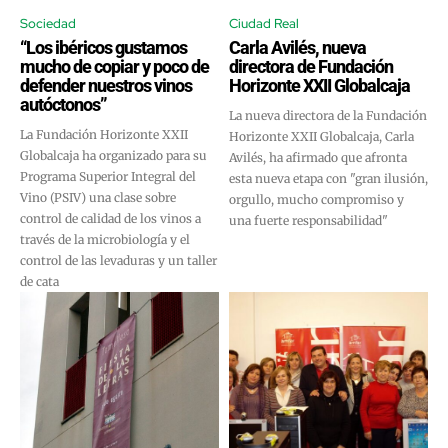
Sociedad
Ciudad Real
“Los ibéricos gustamos
Carla Avilés, nueva
mucho de copiar y poco de
directora de Fundación
defender nuestros vinos
Horizonte XXII Globalcaja
autóctonos”
La nueva directora de la Fundación
La Fundación Horizonte XXII
Horizonte XXII Globalcaja, Carla
Globalcaja ha organizado para su
Avilés, ha afirmado que afronta
Programa Superior Integral del
esta nueva etapa con "gran ilusión,
Vino (PSIV) una clase sobre
orgullo, mucho compromiso y
control de calidad de los vinos a
una fuerte responsabilidad"
través de la microbiología y el
control de las levaduras y un taller
de cata