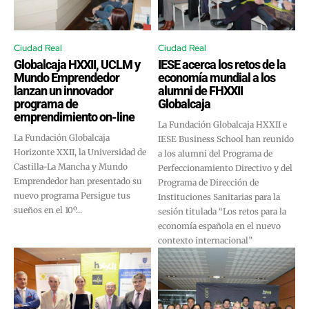
Ciudad Real
Ciudad Real
Globalcaja HXXII, UCLM y
IESE acerca los retos de la
Mundo Emprendedor
economía mundial a los
lanzan un innovador
alumni de FHXXII
programa de
Globalcaja
emprendimiento on-line
La Fundación Globalcaja HXXII e
La Fundación Globalcaja
IESE Business School han reunido
Horizonte XXII, la Universidad de
a los alumni del Programa de
Castilla-La Mancha y Mundo
Perfeccionamiento Directivo y del
Emprendedor han presentado su
Programa de Dirección de
nuevo programa Persigue tus
Instituciones Sanitarias para la
sueños en el 10º...
sesión titulada “Los retos para la
economía española en el nuevo
contexto internacional”