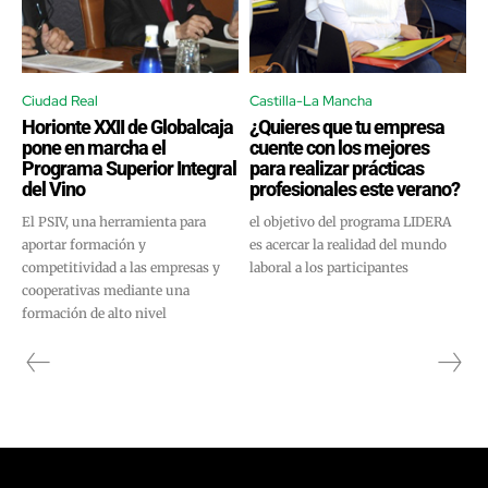
Ciudad Real
Castilla-La Mancha
Horionte XXII de Globalcaja
¿Quieres que tu empresa
pone en marcha el
cuente con los mejores
Programa Superior Integral
para realizar prácticas
del Vino
profesionales este verano?
El PSIV, una herramienta para
el objetivo del programa LIDERA
aportar formación y
es acercar la realidad del mundo
competitividad a las empresas y
laboral a los participantes
cooperativas mediante una
formación de alto nivel