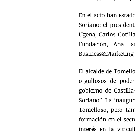
En el acto han estado
Soriano; el presiden
Ugena; Carlos Cotill
Fundación, Ana Is
Business&Marketing S
El alcalde de Tomell
orgullosos de poder
gobierno de Castill
Soriano”. La inaugu
Tomelloso, pero tam
formación en el sect
interés en la vitic