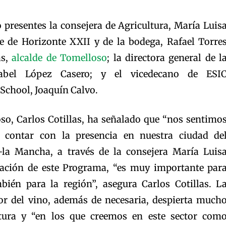
 presentes la consejera de Agricultura, María Luis
te de Horizonte XXII y de la bodega, Rafael Torre
as,
alcalde de Tomelloso
; la directora general de l
abel López Casero; y el vicedecano de ESI
chool, Joaquín Calvo.
oso, Carlos Cotillas, ha señalado que “nos sentimo
 contar con la presencia en nuestra ciudad de
a-la Mancha, a través de la consejera María Luis
ración de este Programa, “es muy importante par
bién para la región”, asegura Carlos Cotillas. L
or del vino, además de necesaria, despierta much
ultura y “en los que creemos en este sector com