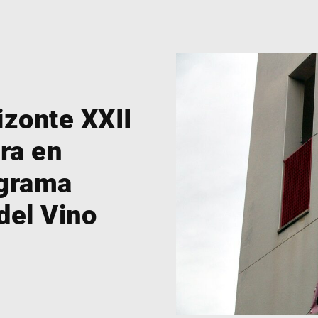
izonte XXII
ra en
ograma
del Vino