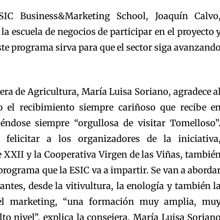
SIC Business&Marketing School, Joaquín Calvo
la escuela de negocios de participar en el proyecto 
ste programa sirva para que el sector siga avanzand
jera de Agricultura, María Luisa Soriano, agradece a
o el recibimiento siempre cariñoso que recibe e
iéndose siempre “orgullosa de visitar Tomelloso”
felicitar a los organizadores de la iniciativa
 XXII y la Cooperativa Virgen de las Viñas, tambié
 programa que la ESIC va a impartir. Se van a aborda
tes, desde la vitivultura, la enología y también l
 el marketing, “una formación muy amplia, mu
lto nivel”, explica la consejera. María Luisa Sorian