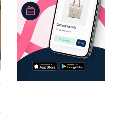
a
a
n
n
s