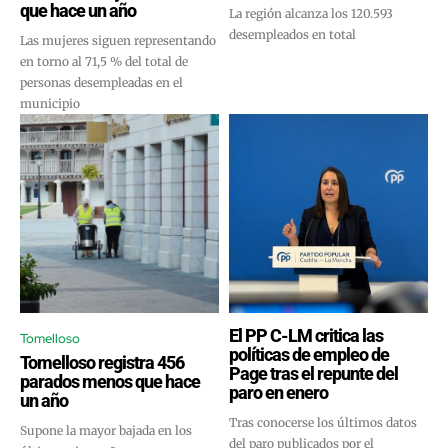
que hace un año
La región alcanza los 120.593
desempleados en total
Las mujeres siguen representando
en torno al 71,5 % del total de
personas desempleadas en el
municipio
El PP C-LM critica las
Tomelloso
políticas de empleo de
Tomelloso registra 456
Page tras el repunte del
parados menos que hace
paro en enero
un año
Tras conocerse los últimos datos
Supone la mayor bajada en los
del paro publicados por el