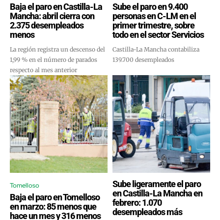
Baja el paro en Castilla-La
Sube el paro en 9.400
Mancha: abril cierra con
personas en C-LM en el
2.375 desempleados
primer trimestre, sobre
menos
todo en el sector Servicios
La región registra un descenso del
Castilla-La Mancha contabiliza
1,99 % en el número de parados
139.700 desempleados
respecto al mes anterior
Sube ligeramente el paro
Tomelloso
en Castilla-La Mancha en
Baja el paro en Tomelloso
febrero: 1.070
en marzo: 85 menos que
desempleados más
hace un mes y 316 menos