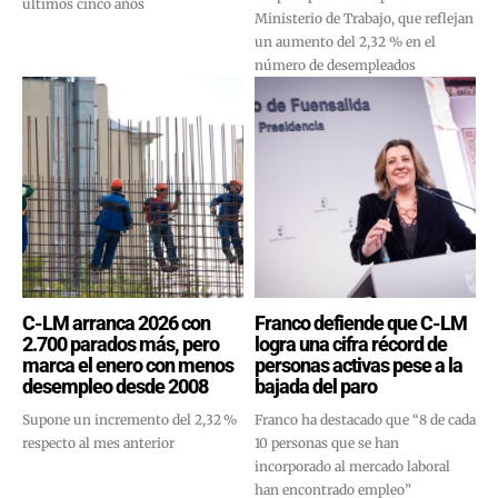
últimos cinco años
Ministerio de Trabajo, que reflejan
un aumento del 2,32 % en el
número de desempleados
C-LM arranca 2026 con
Franco defiende que C-LM
2.700 parados más, pero
logra una cifra récord de
marca el enero con menos
personas activas pese a la
desempleo desde 2008
bajada del paro
Supone un incremento del 2,32 %
Franco ha destacado que “8 de cada
respecto al mes anterior
10 personas que se han
incorporado al mercado laboral
han encontrado empleo”