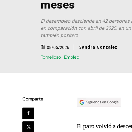
meses
El desempleo desciende en 42 personas 
en comparación con abril de 2025, en un
también positivo
Sandra Gonzalez
08/05/2026
Tomelloso
Empleo
Comparte
El paro volvió a desc