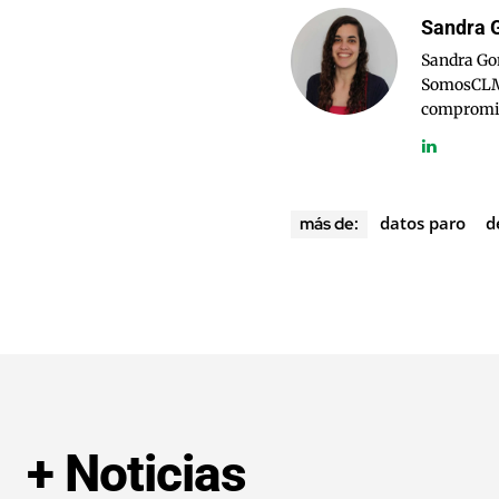
Sandra 
Sandra Go
SomosCLM.c
compromiso 
datos paro
d
más de:
+ Noticias