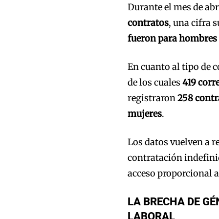
Durante el mes de ab
contratos
, una cifra 
fueron para hombres 
En cuanto al tipo de 
de los cuales
419 corr
registraron
258 contr
mujeres
.
Los datos vuelven a r
contratación indefin
acceso proporcional a
LA BRECHA DE G
LABORAL