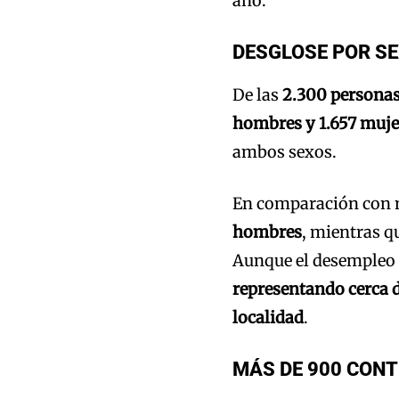
año.
DESGLOSE POR S
De las
2.300 persona
hombres y 1.657 muje
ambos sexos.
En comparación con m
hombres
, mientras q
Aunque el desempleo
representando cerca d
localidad
.
MÁS DE 900 CONT