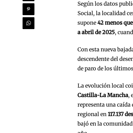
Según los datos publi
Social, la localidad c
supone
42 menos que
a abril de 2025
, cuan
Con esta nueva bajad
descendente del desem
de paro de los últimos
La evolución local c
Castilla-La Mancha
,
representa una caída 
regional en
117.137 d
bajó en la comunidad