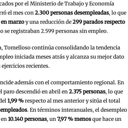
cados por el Ministerio de Trabajo y Economía
erró el mes con
2.300 personas desempleadas
, lo que
 en marzo
y una reducción de
299 parados respecto
do se registraban 2.599 personas sin empleo.
a, Tomelloso continúa consolidando la tendencia
pleo iniciada meses atrás y alcanza su mejor dato
 ejercicios recientes.
oincide además con el comportamiento regional. En
 el paro descendió en abril en
2.375 personas
, lo que
del
1,99 %
respecto al mes anterior y sitúa el total
esempleados
. En términos interanuales, el desempleo
 en
10.140 personas
, un
7,97 % menos
que hace un