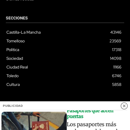
SECCIONES
Castilla-La Mancha
43146
Tomelloso
23569
Política
17318
Sociedad
14098
Ciudad Real
11166
Toledo
6746
Cultura
5858
PUBLICIDAD
Pasaportes que abren
© Quixoteus
puertas
Los pasaportes más