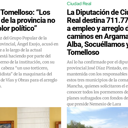
Ciudad Real
 Tomelloso: “Los
La Diputación de C
de la provincia no
Real destina 711.7
lor político”
a empleo y arreglo 
caminos en Argamas
z del Grupo Popular de la
Alba, Socuéllamos 
ovincial, Ángel Exojo, acusó en
 a lo largo de la actual
Tomelloso
 está haciendo por parte del
erno de la institución, con su
Así lo ha confirmado por el dip
a cabeza “un uso torticero,
provincial José Díaz Pintado, en
tidista” de la maquinaria del
mantenida con los responsables 
e Vías y Obras para el arreglo
estos tres municipios de la com
s.
Mancha, quienes solicitaron el 
conocer todos los pormenores d
planes sufragados con fondos de 
que preside Nemesio de Lara