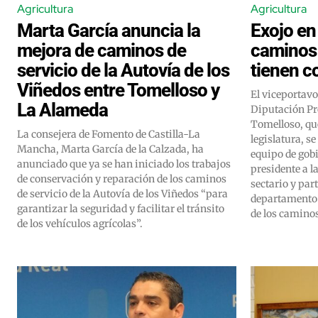
Agricultura
Agricultura
Marta García anuncia la
Exojo en
mejora de caminos de
caminos 
servicio de la Autovía de los
tienen co
Viñedos entre Tomelloso y
El viceportavo
La Alameda
Diputación Pr
Tomelloso, que
La consejera de Fomento de Castilla-La
legislatura, se
Mancha, Marta García de la Calzada, ha
equipo de gobi
anunciado que ya se han iniciado los trabajos
presidente a l
de conservación y reparación de los caminos
sectario y par
de servicio de la Autovía de los Viñedos “para
departamento d
garantizar la seguridad y facilitar el tránsito
de los camino
de los vehículos agrícolas”.