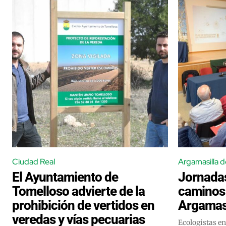
Ciudad Real
Argamasilla d
El Ayuntamiento de
Jornadas
Tomelloso advierte de la
caminos 
prohibición de vertidos en
Argamasi
veredas y vías pecuarias
Ecologistas en