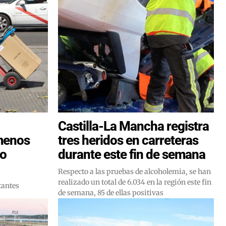
Castilla-La Mancha registra
menos
tres heridos en carreteras
co
durante este fin de semana
Respecto a las pruebas de alcoholemia, se han
realizado un total de 6.034 en la región este fin
tantes
de semana, 85 de ellas positivas