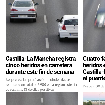
Castilla-La Mancha registra
Cuatro f
cinco heridos en carretera
heridos 
durante este fin de semana
Castilla
el puent
Respecto a las pruebas de alcoholemia, se han
realizado un total de 5.900 en la región este fin
Desde el 30 de
de semana, 85 de ellas positivas