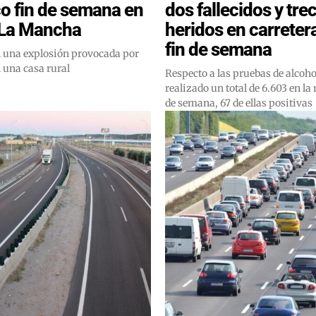
co fin de semana en
dos fallecidos y tre
-La Mancha
heridos en carreter
fin de semana
en una explosión provocada por
 una casa rural
Respecto a las pruebas de alcoh
realizado un total de 6.603 en la 
de semana, 67 de ellas positivas