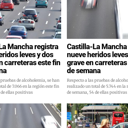
-La Mancha registra
Castilla-La Mancha 
eridos leves y dos
nueve heridos leves
 carreteras este fin
grave en carreteras 
na
de semana
 pruebas de alcoholemia, se han
Respecto a las pruebas de alcoh
tal de 7.066 en la región este fin
realizado un total de 5.744 en la 
de ellas positivas
de semana, 54 de ellas positivas