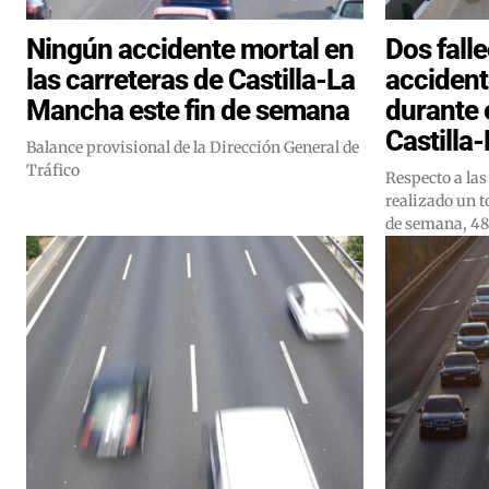
Ningún accidente mortal en
Dos fall
las carreteras de Castilla-La
accident
Mancha este fin de semana
durante 
Castilla
Balance provisional de la Dirección General de
Tráfico
Respecto a las
realizado un to
de semana, 48 