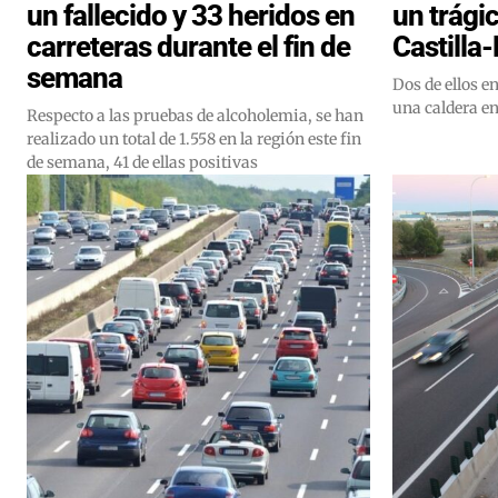
un fallecido y 33 heridos en
un trági
carreteras durante el fin de
Castilla
semana
Dos de ellos 
una caldera en
Respecto a las pruebas de alcoholemia, se han
realizado un total de 1.558 en la región este fin
de semana, 41 de ellas positivas