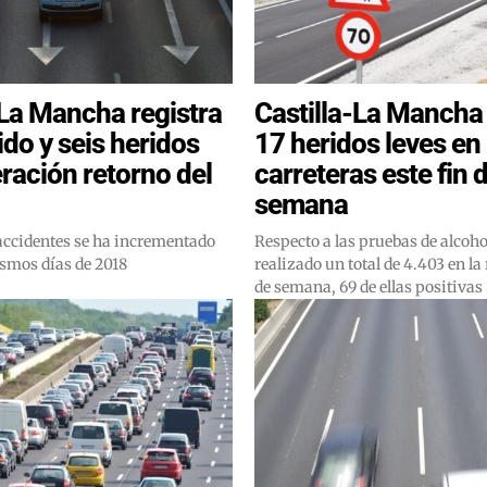
-La Mancha registra
Castilla-La Mancha 
ido y seis heridos
17 heridos leves en
eración retorno del
carreteras este fin 
semana
accidentes se ha incrementado
Respecto a las pruebas de alcoh
ismos días de 2018
realizado un total de 4.403 en la 
de semana, 69 de ellas positivas