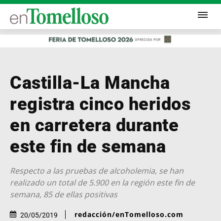
Castilla-La Mancha
registra cinco heridos
en carretera durante
este fin de semana
Respecto a las pruebas de alcoholemia, se han
realizado un total de 5.900 en la región este fin de
semana, 85 de ellas positivas
redacción/enTomelloso.com
20/05/2019