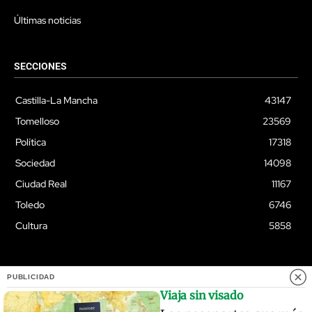
Últimas noticias
SECCIONES
Castilla-La Mancha
43147
Tomelloso
23569
Política
17318
Sociedad
14098
Ciudad Real
11167
Toledo
6746
Cultura
5858
PUBLICIDAD
© Quixoteus
Viaja sin visado