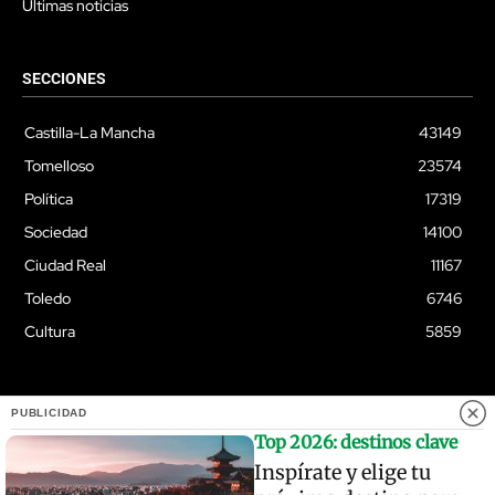
Últimas noticias
SECCIONES
Castilla-La Mancha
43149
Tomelloso
23574
Política
17319
Sociedad
14100
Ciudad Real
11167
Toledo
6746
Cultura
5859
PUBLICIDAD
© Quixoteus
Top 2026: destinos clave
Inspírate y elige tu