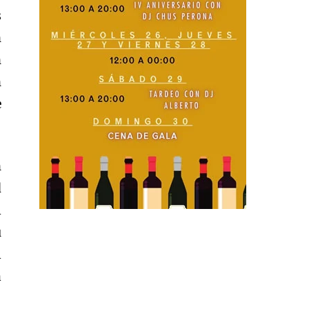
s
n
n
n
e
n
d
l
u
l
a