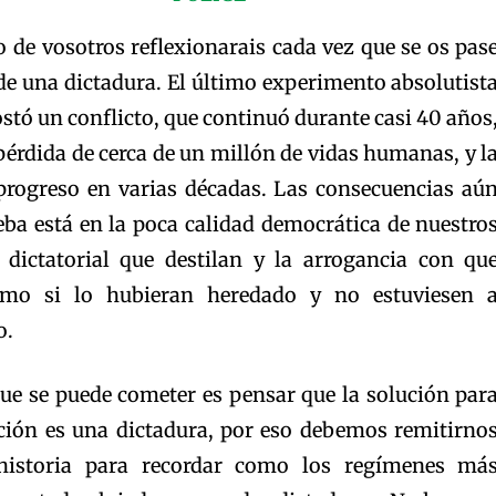
 de vosotros reflexionarais cada vez que se os pas
 de una dictadura. El último experimento absolutist
ostó un conflicto, que continuó durante casi 40 años
 pérdida de cerca de un millón de vidas humanas, y l
 progreso en varias décadas. Las consecuencias aú
ueba está en la poca calidad democrática de nuestro
 dictatorial que destilan y la arrogancia con qu
como si lo hubieran heredado y no estuviesen 
o.
que se puede cometer es pensar que la solución par
ción es una dictadura, por eso debemos remitirno
istoria para recordar como los regímenes má