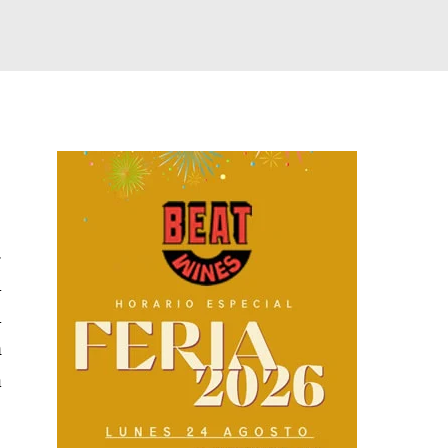
.
l
l
n
a