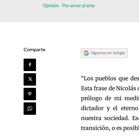
Opinión
Por amor al arte
Comparte
“Los pueblos que des
Esta frase de Nicolás 
prólogo de mi medit
dictador y el etern
nuestra sociedad. E
transición, o es posibl