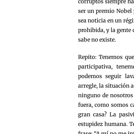
corruptos siempre ha
ser un premio Nobel 
sea noticia en un régi
prohibida, y la gente
sabe no existe.
Repito: Tenemos que
participativa, tene
podemos seguir lav
arregle, la situación 
ninguno de nosotros 
fuera, como somos ca
gran casa? La pasiv
estupidez humana. T
frase: “A mí no me int