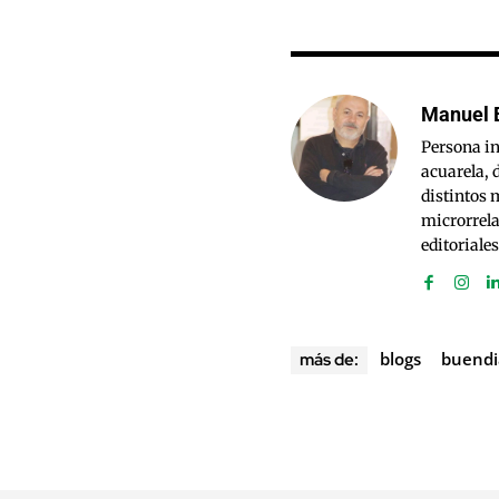
Manuel 
Persona in
acuarela, 
distintos 
microrrela
editoriales
blogs
buendi
más de: