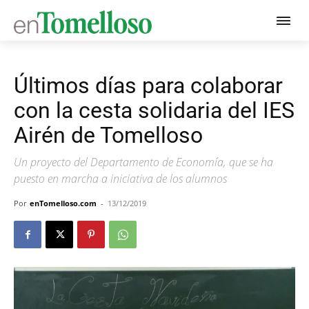
Últimos días para colaborar
con la cesta solidaria del IES
Airén de Tomelloso
Un proyecto del Departamento de Economía, que se ha
puesto en marcha a iniciativa de los alumnos
Por
enTomelloso.com
-
13/12/2019