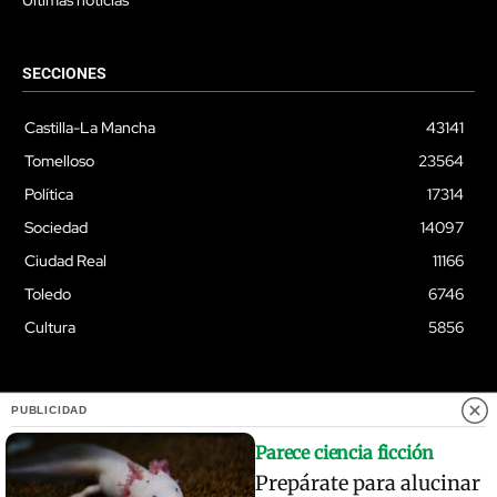
Últimas noticias
SECCIONES
Castilla-La Mancha
43141
Tomelloso
23564
Política
17314
Sociedad
14097
Ciudad Real
11166
Toledo
6746
Cultura
5856
PUBLICIDAD
© Quixoteus
Parece ciencia ficción
Prepárate para alucinar