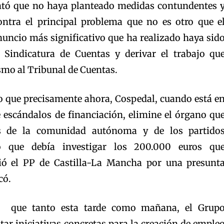
entó que no haya planteado medidas contundentes 
ontra el principal problema que no es otro que e
nuncio más significativo que ha realizado haya sid
a Sindicatura de Cuentas y derivar el trabajo qu
smo al Tribunal de Cuentas.
 que precisamente ahora, Cospedal, cuando está e
e escándalos de financiación, elimine el órgano qu
tas de la comunidad autónoma y de los partido
no que debía investigar los 200.000 euros qu
ió el PP de Castilla-La Mancha por una presunt
có.
ó que tanto esta tarde como mañana, el Grup
ntar iniciativas concretas para la creación de emple