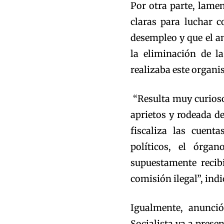
Por otra parte, lam
claras para luchar c
desempleo y que el a
la eliminación de l
realizaba este organi
“Resulta muy curioso
aprietos y rodeada d
fiscaliza las cuen
políticos, el órga
supuestamente recib
comisión ilegal”, indi
Igualmente, anunci
Socialista va a prese