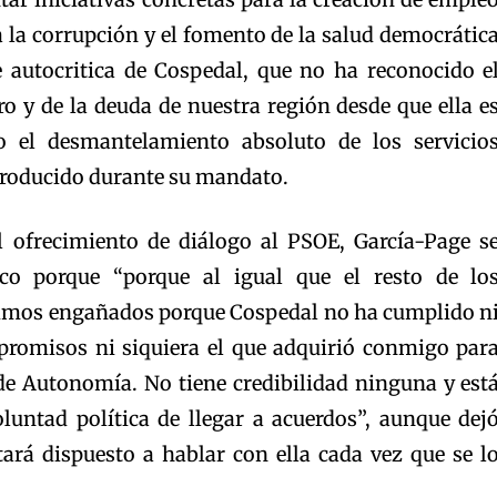
a la corrupción y el fomento de la salud democrátic
e autocritica de Cospedal, que no ha reconocido e
o y de la deuda de nuestra región desde que ella e
o el desmantelamiento absoluto de los servicio
 producido durante su mandato.
l ofrecimiento de diálogo al PSOE, García-Page s
co porque “porque al igual que el resto de lo
timos engañados porque Cospedal no ha cumplido n
promisos ni siquiera el que adquirió conmigo par
 de Autonomía. No tiene credibilidad ninguna y est
oluntad política de llegar a acuerdos”, aunque dej
tará dispuesto a hablar con ella cada vez que se l