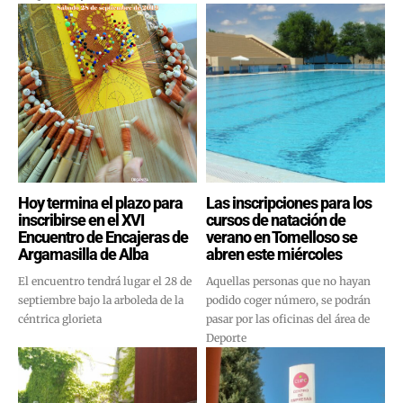
Hoy termina el plazo para
Las inscripciones para los
inscribirse en el XVI
cursos de natación de
Encuentro de Encajeras de
verano en Tomelloso se
Argamasilla de Alba
abren este miércoles
El encuentro tendrá lugar el 28 de
Aquellas personas que no hayan
septiembre bajo la arboleda de la
podido coger número, se podrán
céntrica glorieta
pasar por las oficinas del área de
Deporte