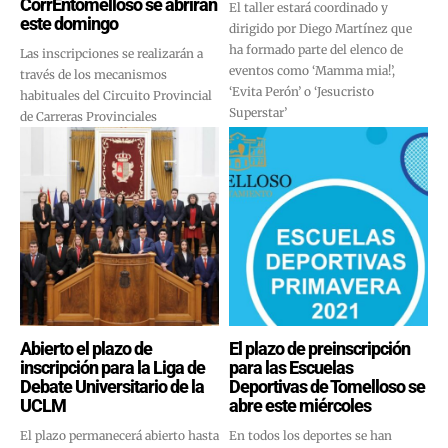
CorrEntomelloso se abrirán
El taller estará coordinado y
este domingo
dirigido por Diego Martínez que
ha formado parte del elenco de
Las inscripciones se realizarán a
eventos como ‘Mamma mia!’,
través de los mecanismos
‘Evita Perón’ o ‘Jesucristo
habituales del Circuito Provincial
Superstar’
de Carreras Provinciales
Abierto el plazo de
El plazo de preinscripción
inscripción para la Liga de
para las Escuelas
Debate Universitario de la
Deportivas de Tomelloso se
UCLM
abre este miércoles
El plazo permanecerá abierto hasta
En todos los deportes se han