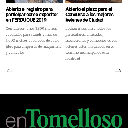
Abierto el registro para
Abierto el plazo para el
participar como expositor
Concurso a los mejores
en FERDUQUE 2019
belenes de Ciudad
Contará con unos 1.800 metros
Podrán inscribirse todos los
cuadrados para stands y más de
particulares, entidades,
5.000 metros cuadrados de suelo
asociaciones y comercios cuyos
libre para empresas de maquinaria
belenes estén instalados en el
y vehículos
término municipal de esta
localidad