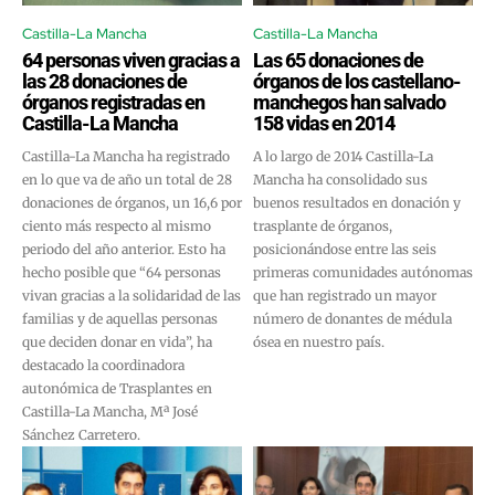
Castilla-La Mancha
Castilla-La Mancha
64 personas viven gracias a
Las 65 donaciones de
las 28 donaciones de
órganos de los castellano-
órganos registradas en
manchegos han salvado
Castilla-La Mancha
158 vidas en 2014
Castilla-La Mancha ha registrado
A lo largo de 2014 Castilla-La
en lo que va de año un total de 28
Mancha ha consolidado sus
donaciones de órganos, un 16,6 por
buenos resultados en donación y
ciento más respecto al mismo
trasplante de órganos,
periodo del año anterior. Esto ha
posicionándose entre las seis
hecho posible que “64 personas
primeras comunidades autónomas
vivan gracias a la solidaridad de las
que han registrado un mayor
familias y de aquellas personas
número de donantes de médula
que deciden donar en vida”, ha
ósea en nuestro país.
destacado la coordinadora
autonómica de Trasplantes en
Castilla-La Mancha, Mª José
Sánchez Carretero.