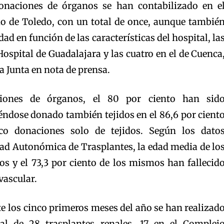
naciones de órganos se han contabilizado en e
o de Toledo, con un total de once, aunque tambié
dad en función de las características del hospital, la
Hospital de Guadalajara y las cuatro en el de Cuenca
 Junta en nota de prensa.
ciones de órganos, el 80 por ciento han sid
éndose donado también tejidos en el 86,6 por cient
co donaciones solo de tejidos. Según los dato
dad Autonómica de Trasplantes, la edad media de lo
os y el 73,3 por ciento de los mismos han fallecid
vascular.
te los cinco primeros meses del año se han realizad
al de 28 trasplantes renales, 17 en el Complej