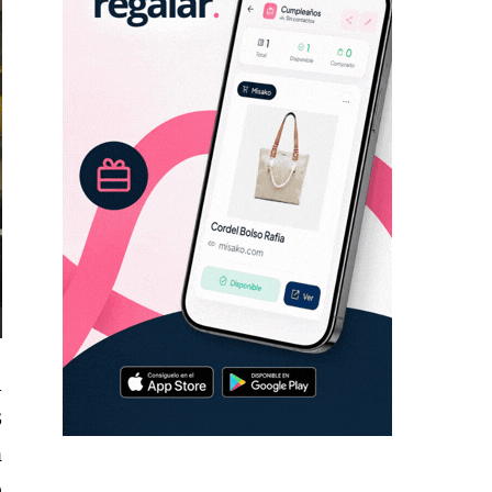
l
3
n
o