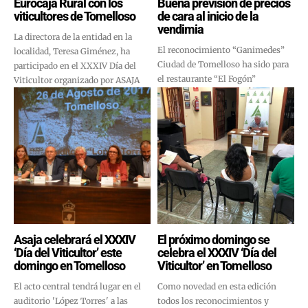
Eurocaja Rural con los
Buena previsión de precios
viticultores de Tomelloso
de cara al inicio de la
vendimia
La directora de la entidad en la
El reconocimiento “Ganimedes”
localidad, Teresa Giménez, ha
Ciudad de Tomelloso ha sido para
participado en el XXXIV Día del
el restaurante “El Fogón”
Viticultor organizado por ASAJA
Asaja celebrará el XXXIV
El próximo domingo se
‘Día del Viticultor’ este
celebra el XXXIV ‘Día del
domingo en Tomelloso
Viticultor’ en Tomelloso
El acto central tendrá lugar en el
Como novedad en esta edición
auditorio 'López Torres' a las
todos los reconocimientos y