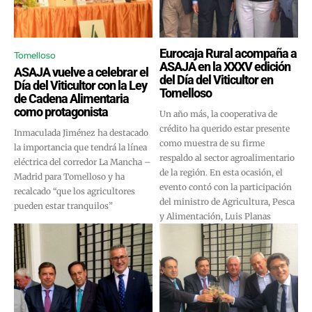
Eurocaja Rural acompaña a
Tomelloso
ASAJA en la XXXV edición
ASAJA vuelve a celebrar el
del Día del Viticultor en
Día del Viticultor con la Ley
Tomelloso
de Cadena Alimentaria
como protagonista
Un año más, la cooperativa de
crédito ha querido estar presente
Inmaculada Jiménez ha destacado
como muestra de su firme
la importancia que tendrá la línea
respaldo al sector agroalimentario
eléctrica del corredor La Mancha –
de la región. En esta ocasión, el
Madrid para Tomelloso y ha
evento contó con la participación
recalcado “que los agricultores
del ministro de Agricultura, Pesca
pueden estar tranquilos”
y Alimentación, Luis Planas