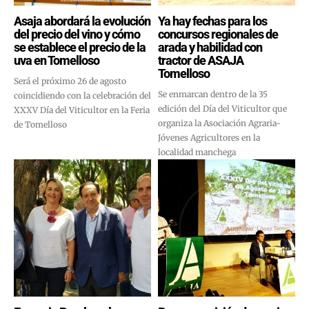
Asaja abordará la evolución
Ya hay fechas para los
del precio del vino y cómo
concursos regionales de
se establece el precio de la
arada y habilidad con
uva en Tomelloso
tractor de ASAJA
Tomelloso
Será el próximo 26 de agosto
Se enmarcan dentro de la 35
coincidiendo con la celebración del
edición del Día del Viticultor que
XXXV Día del Viticultor en la Feria
organiza la Asociación Agraria-
de Tomelloso
Jóvenes Agricultores en la
localidad manchega