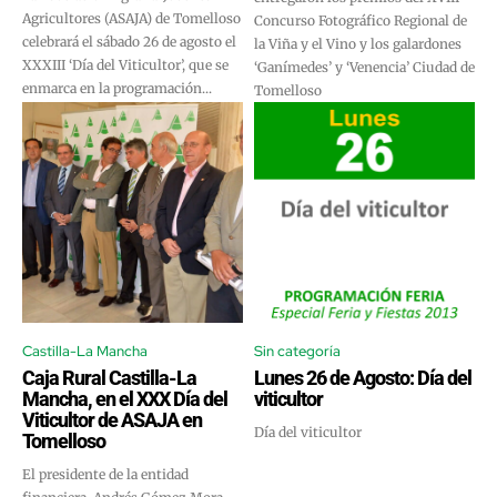
Agricultores (ASAJA) de Tomelloso
Concurso Fotográfico Regional de
celebrará el sábado 26 de agosto el
la Viña y el Vino y los galardones
XXXIII ‘Día del Viticultor’, que se
‘Ganímedes’ y ‘Venencia’ Ciudad de
enmarca en la programación...
Tomelloso
Castilla-La Mancha
Sin categoría
Caja Rural Castilla-La
Lunes 26 de Agosto: Día del
Mancha, en el XXX Día del
viticultor
Viticultor de ASAJA en
Día del viticultor
Tomelloso
El presidente de la entidad