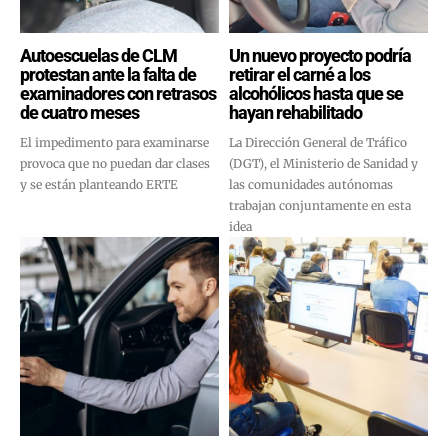
Autoescuelas de CLM
Un nuevo proyecto podría
protestan ante la falta de
retirar el carné a los
examinadores con retrasos
alcohólicos hasta que se
de cuatro meses
hayan rehabilitado
El impedimento para examinarse
La Dirección General de Tráfico
provoca que no puedan dar clases
(DGT), el Ministerio de Sanidad y
y se están planteando ERTE
las comunidades autónomas
trabajan conjuntamente en esta
idea