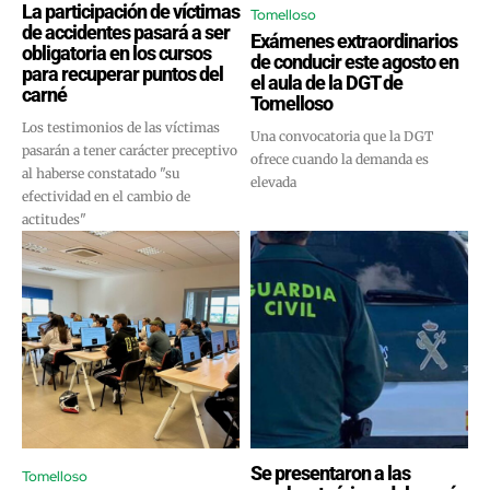
La participación de víctimas
Tomelloso
de accidentes pasará a ser
Exámenes extraordinarios
obligatoria en los cursos
de conducir este agosto en
para recuperar puntos del
el aula de la DGT de
carné
Tomelloso
Los testimonios de las víctimas
Una convocatoria que la DGT
pasarán a tener carácter preceptivo
ofrece cuando la demanda es
al haberse constatado "su
elevada
efectividad en el cambio de
actitudes"
Se presentaron a las
Tomelloso