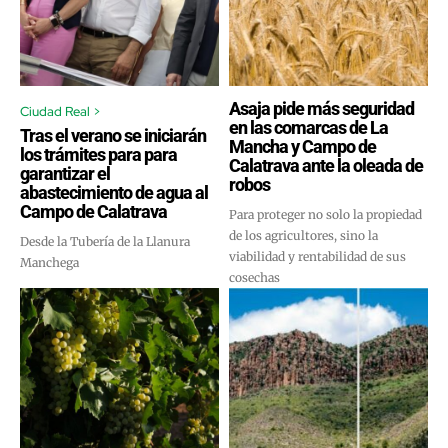
Asaja pide más seguridad
Ciudad Real >
en las comarcas de La
Tras el verano se iniciarán
Mancha y Campo de
los trámites para para
Calatrava ante la oleada de
garantizar el
robos
abastecimiento de agua al
Campo de Calatrava
Para proteger no solo la propiedad
de los agricultores, sino la
Desde la Tubería de la Llanura
viabilidad y rentabilidad de sus
Manchega
cosechas