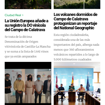
Los volcanes dormidos de
Ciudad Real >
Campo de Calatrava
La Unión Europea añade a
protagonizan un reportaje
su registro la DO vinícola
del National Geographic
del Campo de Calatrava
Esta región ciudadrealeña,
Se trata de la décima
considerada una de las más
Denominación de Origen
importantes del país, alberga nada
vitivinícola de Castilla-La Mancha
menos que 360 afloramientos
y se suma a la lista de 1.641 vinos
volcánicos repartidos a lo largo de
que ya están amparados
5.000 kilómetros cuadrados