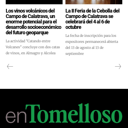
Los vinos volcánicos del
La II Feria de la Cebolla del
Campo de Calatrava, un
Campo de Calatrava se
enorme potencial para el
celebrará del 4 al 6 de
desarrollo socioeconómico
octubre
del futuro geoparque
La fecha de inscripción para los
La actividad "Catando entre
expositores permanecerá abierta
Volcanes" concluye con dos catas
del 13 de agosto al 13 de
de vinos, en Almagro y Alcolea
septiembre