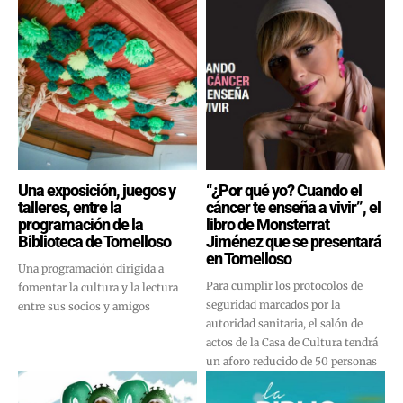
Una exposición, juegos y
“¿Por qué yo? Cuando el
talleres, entre la
cáncer te enseña a vivir”, el
programación de la
libro de Monsterrat
Biblioteca de Tomelloso
Jiménez que se presentará
en Tomelloso
Una programación dirigida a
Para cumplir los protocolos de
fomentar la cultura y la lectura
seguridad marcados por la
entre sus socios y amigos
autoridad sanitaria, el salón de
actos de la Casa de Cultura tendrá
un aforo reducido de 50 personas