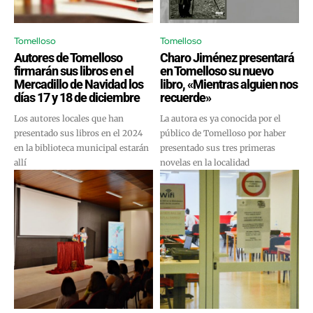
Tomelloso
Tomelloso
Autores de Tomelloso
Charo Jiménez presentará
firmarán sus libros en el
en Tomelloso su nuevo
Mercadillo de Navidad los
libro, «Mientras alguien nos
días 17 y 18 de diciembre
recuerde»
Los autores locales que han
La autora es ya conocida por el
presentado sus libros en el 2024
público de Tomelloso por haber
en la biblioteca municipal estarán
presentado sus tres primeras
allí
novelas en la localidad