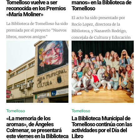
Tomelloso vuelve a ser
manos» en la Biblioteca de
reconocida en los Premios
Tomelloso
«María Moliner»
El acto ha sido presentado por
La Biblioteca de Tomelloso ha sido
Rocío Lopez, directora de la
premiada por el proyecto “Nuevos
Biblioteca, y Nazareth Rodrigo,
libros, nuevos amigos”
concejala de Cultura y Educación
Tomelloso
Tomelloso
«La memoria de los
La Biblioteca Municipal de
aromas», de Ángeles
Tomelloso continúa con las
Colmenar, se presentará
actividades por el Día del
este viernes en la Biblioteca
Libro