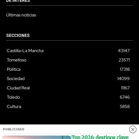
DE INTERÉS
Últimas noticias
SECCIONES
Castilla-La Mancha
43147
Tomelloso
23571
Política
17318
Sociedad
14099
Ciudad Real
11167
Toledo
6746
Cultura
5858
PUBLICIDAD
© Quixoteus
Top 2026: destinos clave