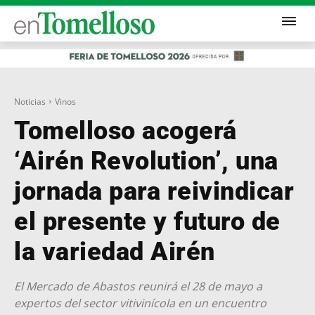
Noticias
Vinos
Tomelloso acogerá
‘Airén Revolution’, una
jornada para reivindicar
el presente y futuro de
la variedad Airén
El Mercado de Abastos reunirá el 28 de mayo a
expertos del sector vitivinícola en un encuentro