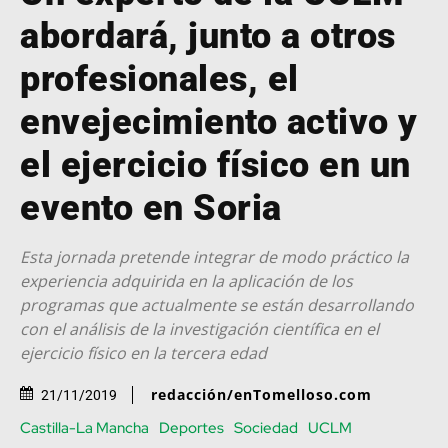
abordará, junto a otros
profesionales, el
envejecimiento activo y
el ejercicio físico en un
evento en Soria
Esta jornada pretende integrar de modo práctico la
experiencia adquirida en la aplicación de los
programas que actualmente se están desarrollando
con el análisis de la investigación científica en el
ejercicio físico en la tercera edad
redacción/enTomelloso.com
21/11/2019
Castilla-La Mancha
Deportes
Sociedad
UCLM