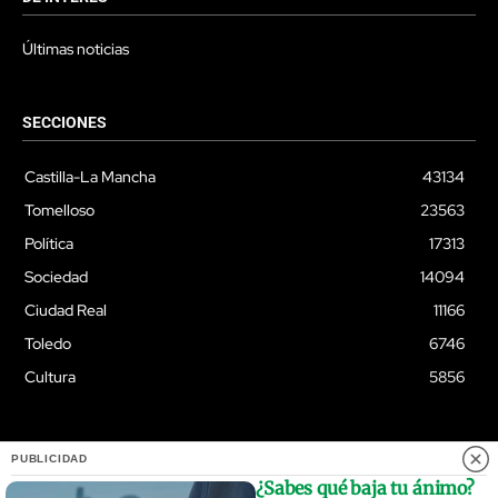
Últimas noticias
SECCIONES
Castilla-La Mancha
43134
Tomelloso
23563
Política
17313
Sociedad
14094
Ciudad Real
11166
Toledo
6746
Cultura
5856
PUBLICIDAD
© Quixoteus
¿Sabes qué baja tu ánimo?