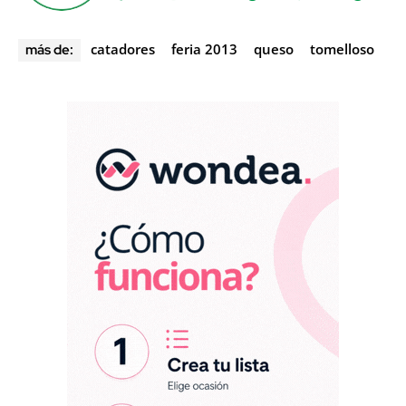
catadores
feria 2013
queso
tomelloso
más de: