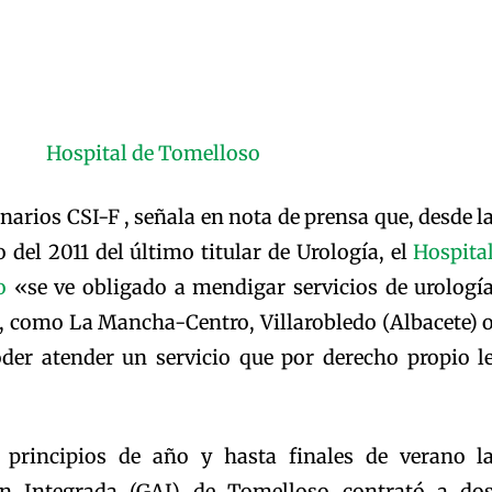
narios CSI-F , señala en nota de prensa que, desde l
del 2011 del último titular de Urología, el
Hospita
o
«se ve obligado a mendigar servicios de urologí
», como La Mancha-Centro, Villarobledo (Albacete) 
der atender un servicio que por derecho propio l
principios de año y hasta finales de verano l
ón Integrada (GAI) de Tomelloso contrató a do