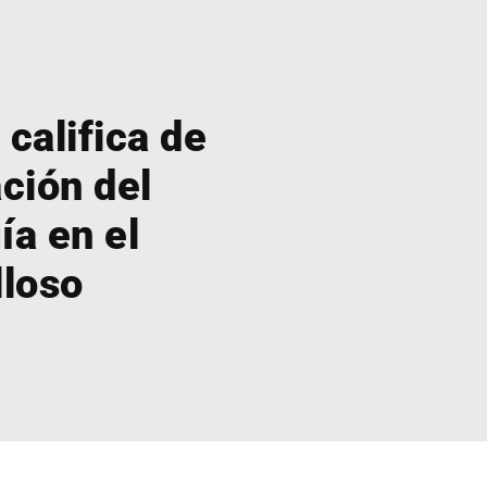
 califica de
ación del
ía en el
lloso