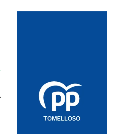
a
l
a
o
e
a
s