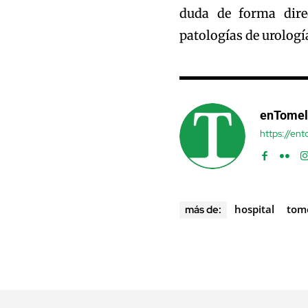
duda de forma direc
patologías de urología
enTomel
https://en
hospital
tom
más de: