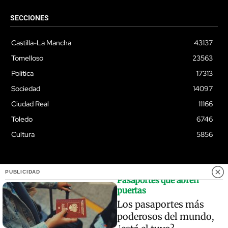
SECCIONES
Castilla-La Mancha
43137
Tomelloso
23563
Política
17313
Sociedad
14097
Ciudad Real
11166
Toledo
6746
Cultura
5856
PUBLICIDAD
Pasaportes que abren
© Quixoteus
puertas
Los pasaportes más
poderosos del mundo,