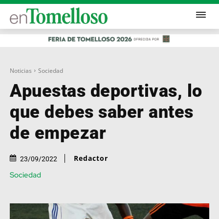
Noticias
Sociedad
Apuestas deportivas, lo
que debes saber antes
de empezar
Redactor
23/09/2022
Sociedad