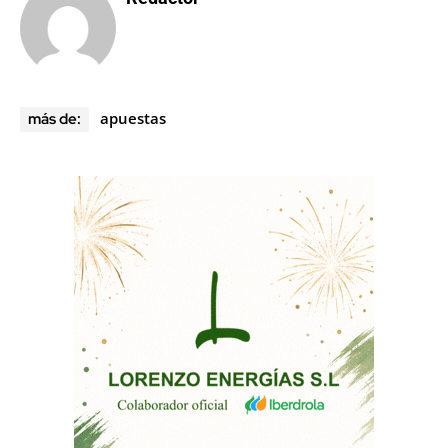
apuestas
más de: