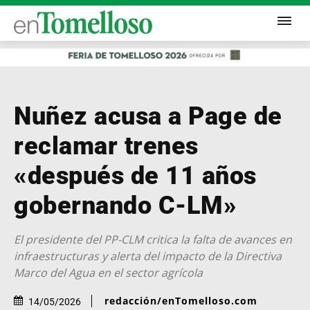
Nuñez acusa a Page de
reclamar trenes
«después de 11 años
gobernando C-LM»
El presidente del PP-CLM critica la falta de avances en
infraestructuras y alerta del impacto de la Directiva
Marco del Agua en el sector agrícola
redacción/enTomelloso.com
14/05/2026