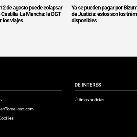
l 12 de agosto puede colapsar
Ya se pueden pagar por Bizum
e Castilla-La Mancha: la DGT
de Justicia: estos son los trám
r los viajes
disponibles
DE INTERÉS
s
Últimas noticias
 enTomelloso.com
Cookies