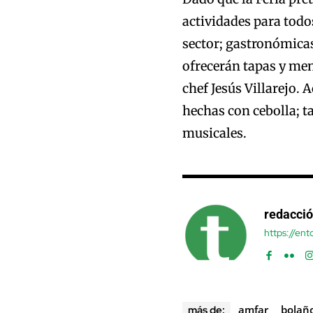
actividades para todos
sector; gastronómicas
ofrecerán tapas y me
chef Jesús Villarejo. 
hechas con cebolla; ta
musicales.
redacci
https://en
amfar
bolaño
más de: