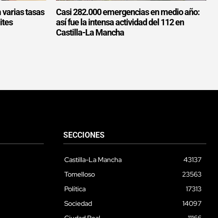
 varias tasas
Casi 282.000 emergencias en medio año:
ites
así fue la intensa actividad del 112 en
Castilla-La Mancha
SECCIONES
Castilla-La Mancha
43137
Tomelloso
23563
Política
17313
Sociedad
14097