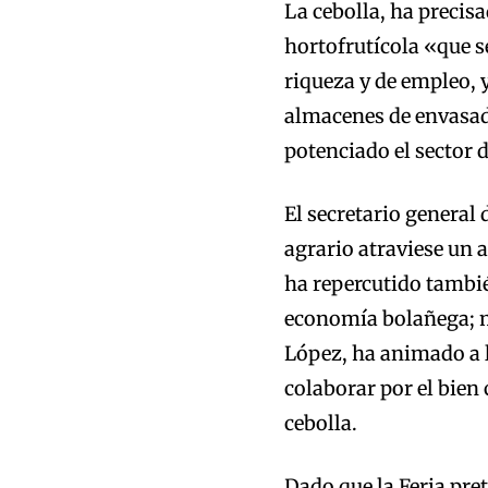
La cebolla, ha precis
hortofrutícola «que s
riqueza y de empleo, 
almacenes de envasado
potenciado el sector 
El secretario general
agrario atraviese un 
ha repercutido también
economía bolañega; m
López, ha animado a lo
colaborar por el bien
cebolla.
Dado que la Feria pre