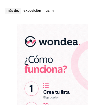
exposición
uclm
más de: