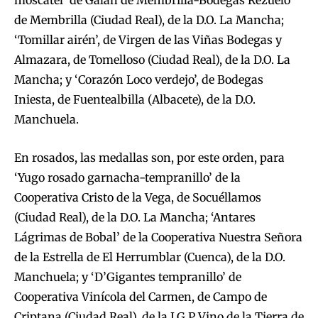
moscatel’ de Galán de Membrilla-Bodegas Rezuelo
de Membrilla (Ciudad Real), de la D.O. La Mancha;
‘Tomillar airén’, de Virgen de las Viñas Bodegas y
Almazara, de Tomelloso (Ciudad Real), de la D.O. La
Mancha; y ‘Corazón Loco verdejo’, de Bodegas
Iniesta, de Fuentealbilla (Albacete), de la D.O.
Manchuela.
En rosados, las medallas son, por este orden, para
‘Yugo rosado garnacha-tempranillo’ de la
Cooperativa Cristo de la Vega, de Socuéllamos
(Ciudad Real), de la D.O. La Mancha; ‘Antares
Lágrimas de Bobal’ de la Cooperativa Nuestra Señora
de la Estrella de El Herrumblar (Cuenca), de la D.O.
Manchuela; y ‘D’Gigantes tempranillo’ de
Cooperativa Vinícola del Carmen, de Campo de
Criptana (Ciudad Real), de la I.G.P Vino de la Tierra de