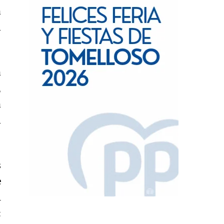
a
l
a
,
a
l
s
e
1
: