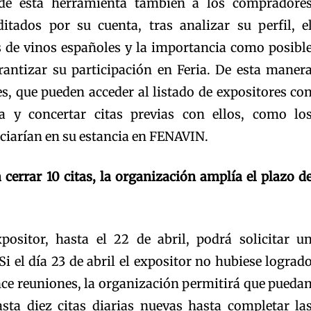
 de esta herramienta también a los compradore
ditados por su cuenta, tras analizar su perfil, e
 de vinos españoles y la importancia como posibl
antizar su participación en Feria. De esta maner
s, que pueden acceder al listado de expositores co
ia y concertar citas previas con ellos, como lo
iciarían en su estancia en FENAVIN.
 cerrar 10 citas, la organización amplía el plazo d
positor, hasta el 22 de abril, podrá solicitar u
i el día 23 de abril el expositor no hubiese lograd
nce reuniones, la organización permitirá que pueda
asta diez citas diarias nuevas hasta completar la