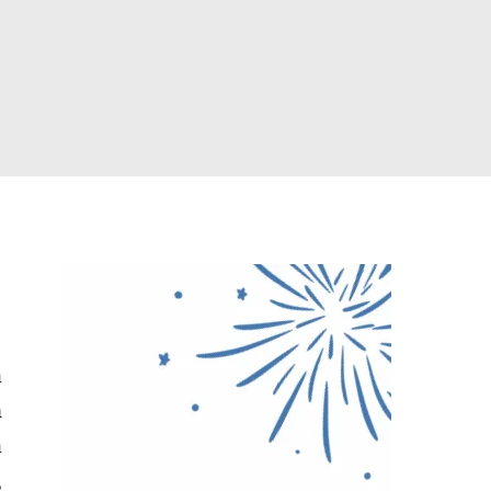
a
n
a
,