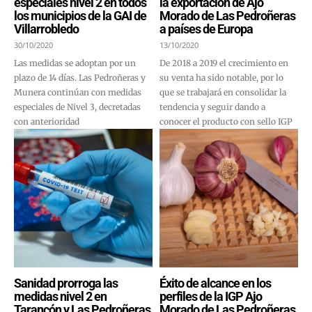
especiales nivel 2 en todos
la exportación de Ajo
los municipios de la GAI de
Morado de Las Pedroñeras
Villarrobledo
a países de Europa
30/10/2020
13/10/2020
Las medidas se adoptan por un
De 2018 a 2019 el crecimiento en
plazo de 14 días. Las Pedroñeras y
su venta ha sido notable, por lo
Munera continúan con medidas
que se trabajará en consolidar la
especiales de Nivel 3, decretadas
tendencia y seguir dando a
con anterioridad
conocer el producto con sello IGP
Sanidad prorroga las
Éxito de alcance en los
medidas nivel 2 en
perfiles de la IGP Ajo
Tarancón y Las Pedroñeras
Morado de Las Pedroñeras