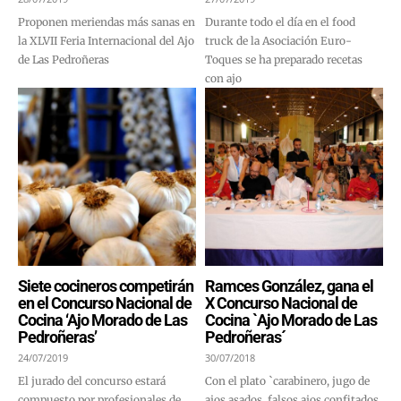
Proponen meriendas más sanas en
Durante todo el día en el food
la XLVII Feria Internacional del Ajo
truck de la Asociación Euro-
de Las Pedroñeras
Toques se ha preparado recetas
con ajo
Siete cocineros competirán
Ramces González, gana el
en el Concurso Nacional de
X Concurso Nacional de
Cocina ‘Ajo Morado de Las
Cocina `Ajo Morado de Las
Pedroñeras’
Pedroñeras´
24/07/2019
30/07/2018
El jurado del concurso estará
Con el plato `carabinero, jugo de
compuesto por profesionales de
ajos asados, falsos ajos confitados