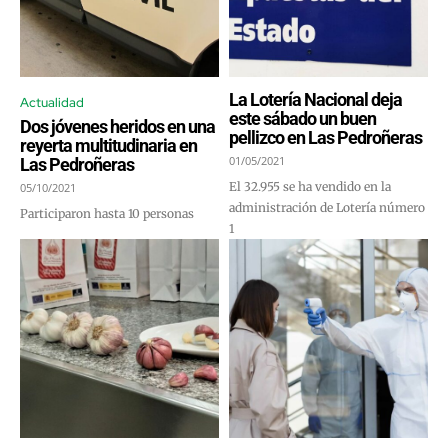
La Lotería Nacional deja
Actualidad
este sábado un buen
Dos jóvenes heridos en una
pellizco en Las Pedroñeras
reyerta multitudinaria en
01/05/2021
Las Pedroñeras
El 32.955 se ha vendido en la
05/10/2021
administración de Lotería número
Participaron hasta 10 personas
1