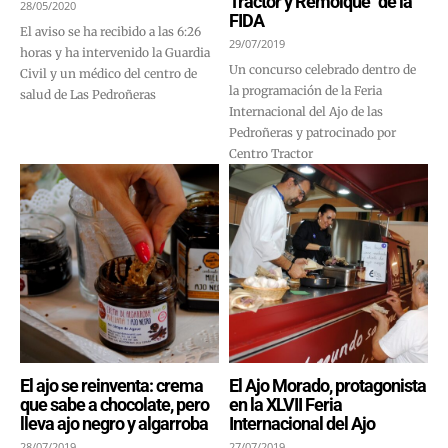
Tractor y Remolque´ de la
28/05/2020
FIDA
El aviso se ha recibido a las 6:26
29/07/2019
horas y ha intervenido la Guardia
Un concurso celebrado dentro de
Civil y un médico del centro de
la programación de la Feria
salud de Las Pedroñeras
Internacional del Ajo de las
Pedroñeras y patrocinado por
Centro Tractor
El ajo se reinventa: crema
El Ajo Morado, protagonista
que sabe a chocolate, pero
en la XLVII Feria
lleva ajo negro y algarroba
Internacional del Ajo
28/07/2019
27/07/2019