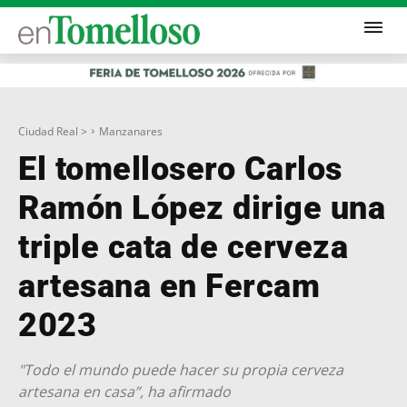
Ciudad Real >
Manzanares
El tomellosero Carlos
Ramón López dirige una
triple cata de cerveza
artesana en Fercam
2023
"Todo el mundo puede hacer su propia cerveza
artesana en casa”, ha afirmado