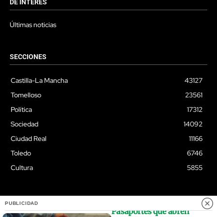
DE INTERÉS
Últimas noticias
SECCIONES
Castilla-La Mancha
43127
Tomelloso
23561
Política
17312
Sociedad
14092
Ciudad Real
11166
Toledo
6746
Cultura
5855
PUBLICIDAD
Pasaportes que abren
© Quixoteus