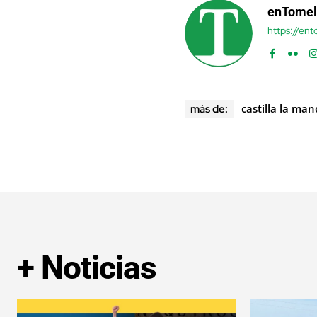
enTomel
https://en
castilla la ma
más de:
+ Noticias