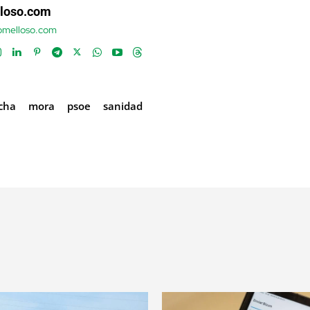
loso.com
tomelloso.com
ncha
mora
psoe
sanidad