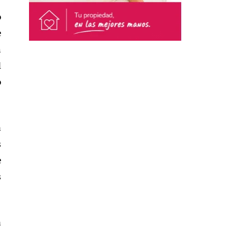
o
e
n
l
o
a
s
e
s
a