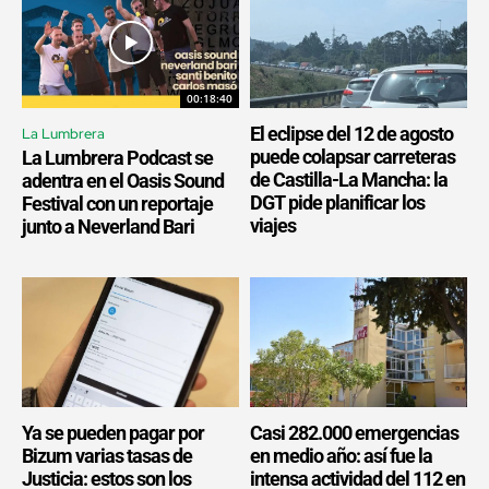
00:18:40
El eclipse del 12 de agosto
La Lumbrera
puede colapsar carreteras
La Lumbrera Podcast se
de Castilla-La Mancha: la
adentra en el Oasis Sound
DGT pide planificar los
Festival con un reportaje
viajes
junto a Neverland Bari
Ya se pueden pagar por
Casi 282.000 emergencias
Bizum varias tasas de
en medio año: así fue la
Justicia: estos son los
intensa actividad del 112 en