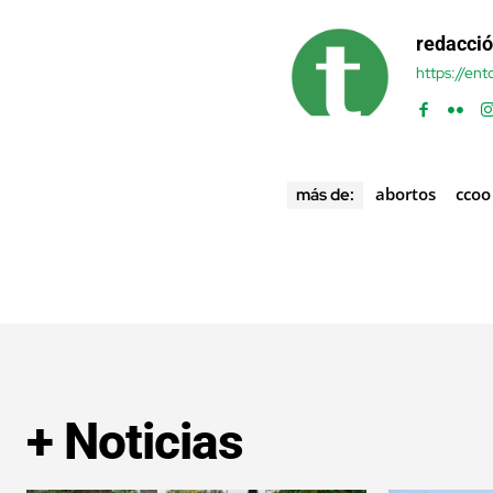
redacci
https://en
abortos
ccoo
más de:
+ Noticias