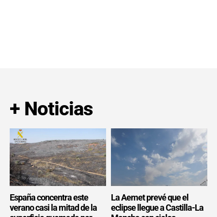
+ Noticias
España concentra este
La Aemet prevé que el
verano casi la mitad de la
eclipse llegue a Castilla-La