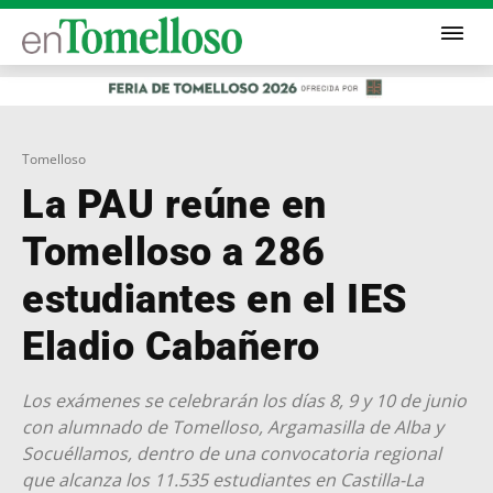
Tomelloso
La PAU reúne en
Tomelloso a 286
estudiantes en el IES
Eladio Cabañero
Los exámenes se celebrarán los días 8, 9 y 10 de junio
con alumnado de Tomelloso, Argamasilla de Alba y
Socuéllamos, dentro de una convocatoria regional
que alcanza los 11.535 estudiantes en Castilla-La