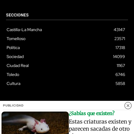
SECCIONES
Castilla-La Mancha
43147
Tomelloso
23571
Política
17318
Sociedad
14099
Ciudad Real
11167
Toledo
6746
Cultura
5858
PUBLICIDAD
© Quixoteus
¿Sabías que existen?
Estas criaturas existen y
parecen sacadas de otro