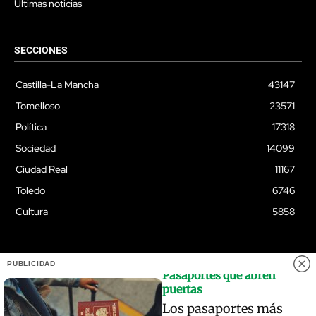
Últimas noticias
SECCIONES
Castilla-La Mancha
43147
Tomelloso
23571
Política
17318
Sociedad
14099
Ciudad Real
11167
Toledo
6746
Cultura
5858
PUBLICIDAD
Pasaportes que abren
© Quixoteus
puertas
Los pasaportes más