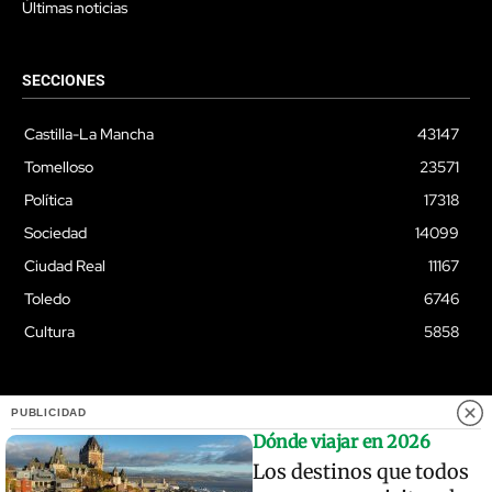
Últimas noticias
SECCIONES
Castilla-La Mancha
43147
Tomelloso
23571
Política
17318
Sociedad
14099
Ciudad Real
11167
Toledo
6746
Cultura
5858
PUBLICIDAD
© Quixoteus
Dónde viajar en 2026
Los destinos que todos