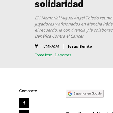
solidaridad
El I Memorial Miguel Ángel Toledo reunió 
jugadores y aficionados en Mancha Pádel
el recuerdo, la convivencia y la colabora
Benéfica Contra el Cáncer
Jesús Benito
11/05/2026
Tomelloso
Deportes
Comparte