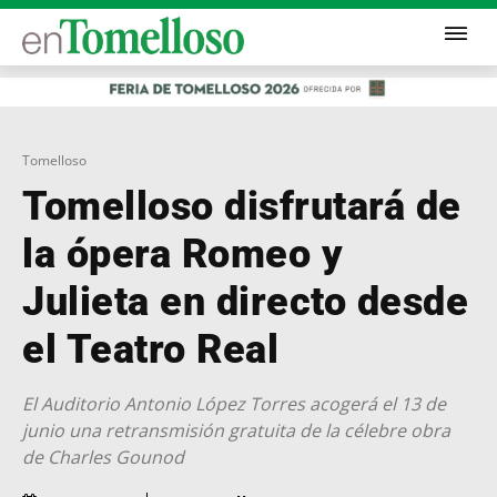
Tomelloso
Tomelloso disfrutará de
la ópera Romeo y
Julieta en directo desde
el Teatro Real
El Auditorio Antonio López Torres acogerá el 13 de
junio una retransmisión gratuita de la célebre obra
de Charles Gounod