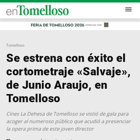
Tomelloso
Se estrena con éxito el
cortometraje «Salvaje»,
de Junio Araujo, en
Tomelloso
Cines La Dehesa de Tomelloso se vistió de gala para
acoger al numeroso público que acudió a presenciar
la opera prima de este joven director