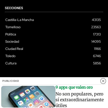
SECCIONES
Castilla-La Mancha
43135
Tomelloso
23563
Política
17313
Sociedad
14095
Ciudad Real
11166
Toledo
6746
Cultura
5856
PUBLICIDAD
© Quixoteus
9 apps que valen oro
No son populares, pero
sí extraordinariamente
útiles