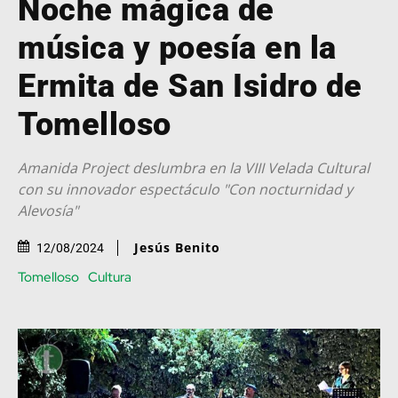
Noche mágica de
música y poesía en la
Ermita de San Isidro de
Tomelloso
Amanida Project deslumbra en la VIII Velada Cultural
con su innovador espectáculo "Con nocturnidad y
Alevosía"
Jesús Benito
12/08/2024
Tomelloso
Cultura