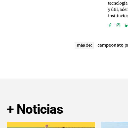
tecnología
y útil, ad
institucio
campeonato pr
más de:
+ Noticias