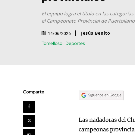
El equipo logra el título en las categorías 
el Campeonato Provincial de Puertollano
Jesús Benito
14/06/2026
Tomelloso
Deportes
Comparte
Las nadadoras del Cl
campeonas provinciale