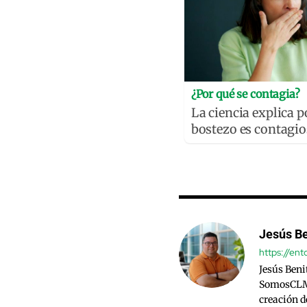
¿Por qué se contagia?
La ciencia explica p
bostezo es contagi
Jesús Be
https://en
Jesús Beni
SomosCLM.
creación d