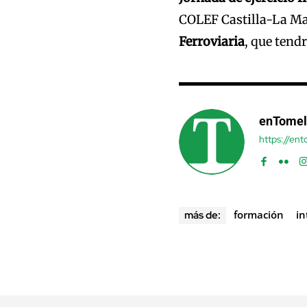
COLEF Castilla-La Ma
Ferroviaria
, que tend
enTomel
https://en
formación
in
más de: