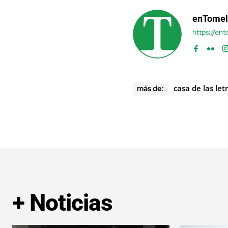
enTomel
https://en
casa de las letr
más de:
+ Noticias