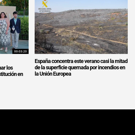
00:03:20
España concentra este verano casi la mitad
de la superficie quemada por incendios en
nar los
la Unión Europea
titución en