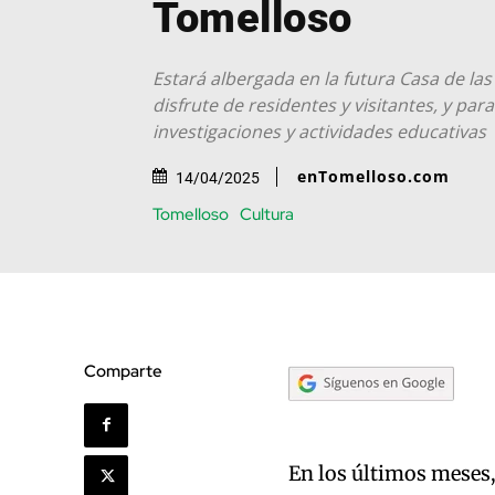
Tomelloso
Estará albergada en la futura Casa de las 
disfrute de residentes y visitantes, y par
investigaciones y actividades educativas
enTomelloso.com
14/04/2025
Tomelloso
Cultura
Comparte
En los últimos meses,