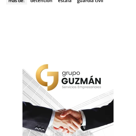
detención
estafa
guardia civil
más de: