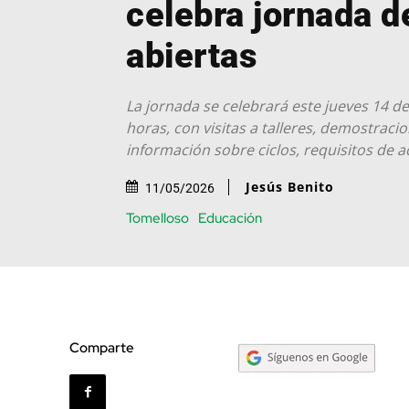
celebra jornada d
abiertas
La jornada se celebrará este jueves 14 de
horas, con visitas a talleres, demostraci
información sobre ciclos, requisitos de a
Jesús Benito
11/05/2026
Tomelloso
Educación
Comparte