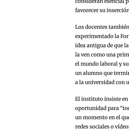
consideran esencial 
favorecer su inserción
Los docentes también
experimentado la Form
idea antigua de que l
la ven como una prime
el mundo laboral y s
un alumno que termin
a la universidad con 
El instituto insiste e
oportunidad para “toca
un momento en el que
redes sociales o víde